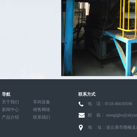
导航
联系方式
关于我们
车间设备
电 话：0518-8663059
新闻中心
销售网络
邮 箱： menglghx@aliyun
产品介绍
联系我们
地 址：连云港市赣榆县