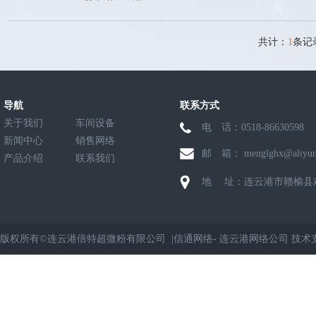
共计：
1
条记
导航
联系方式
关于我们
车间设备
电 话：0518-8663059
新闻中心
销售网络
邮 箱： menglghx@aliyun
产品介绍
联系我们
地 址：连云港市赣榆县
版权所有©连云港倍特超微粉有限公司 |
信通网络
-
连云港网络公司
技术