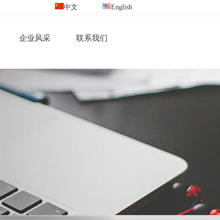
中文
English
企业风采
联系我们