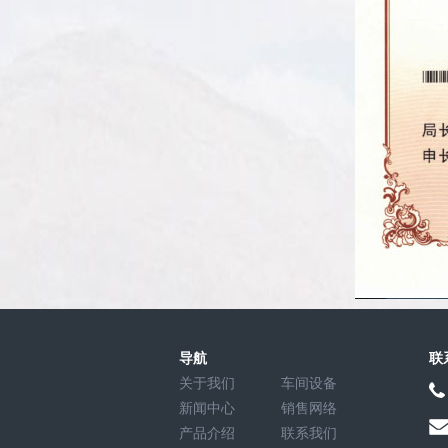
导航
联
关于我们
车间设备
新闻中心
销售网络
产品介绍
联系我们