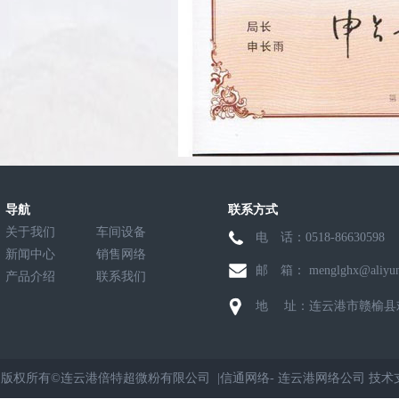
导航
联系方式
关于我们
车间设备
电 话：0518-8663059
新闻中心
销售网络
邮 箱： menglghx@aliyun
产品介绍
联系我们
地 址：连云港市赣榆县
版权所有©连云港倍特超微粉有限公司 |
信通网络
-
连云港网络公司
技术