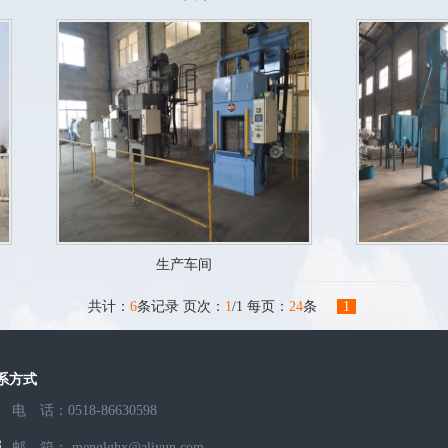
生产车间
共计：
6
条记录 页次：
1
/1 每页：
24
条
1
系方式
电 话：0518-86630598
邮 箱： menglghx@aliyun.com