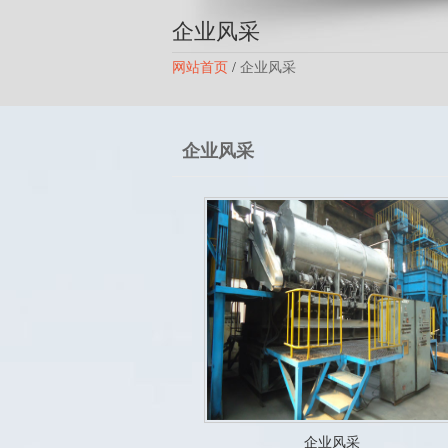
企业风采
网站首页
/
企业风采
企业风采
企业风采